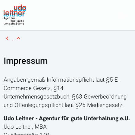
chevron_left
expand_less
Im
pre
ssum
Angaben gemäß Informationspflicht laut §5 E-
Commerce Gesetz, §14
Unternehmensgesetzbuch, §63 Gewerbeordnung
und Offenlegungspflicht laut §25 Mediengesetz.
Udo Leitner - Agentur für gute Unterhaltung e.U.
Udo Leitner, MBA