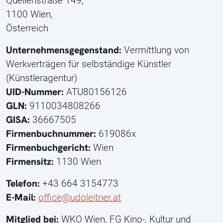
Quellenstraße 149,
1100 Wien,
Österreich
Unternehmensgegenstand:
Vermittlung von
Werkverträgen für selbständige Künstler
(Künstleragentur)
UID-Nummer:
ATU80156126
GLN:
9110034808266
GISA:
36667505
Firmenbuchnummer:
619086x
Firmenbuchgericht:
Wien
Firmensitz:
1130 Wien
Telefon:
+43 664 3154773
E-Mail:
office@udoleitner.at
Mitglied bei:
WKO Wien, FG Kino-, Kultur und