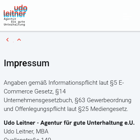
chevron_left
expand_less
Im
pre
ssum
Angaben gemäß Informationspflicht laut §5 E-
Commerce Gesetz, §14
Unternehmensgesetzbuch, §63 Gewerbeordnung
und Offenlegungspflicht laut §25 Mediengesetz.
Udo Leitner - Agentur für gute Unterhaltung e.U.
Udo Leitner, MBA