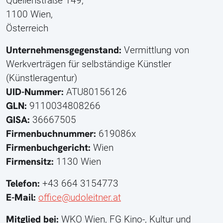
Quellenstraße 149,
1100 Wien,
Österreich
Unternehmensgegenstand:
Vermittlung von
Werkverträgen für selbständige Künstler
(Künstleragentur)
UID-Nummer:
ATU80156126
GLN:
9110034808266
GISA:
36667505
Firmenbuchnummer:
619086x
Firmenbuchgericht:
Wien
Firmensitz:
1130 Wien
Telefon:
+43 664 3154773
E-Mail:
office@udoleitner.at
Mitglied bei:
WKO Wien, FG Kino-, Kultur und