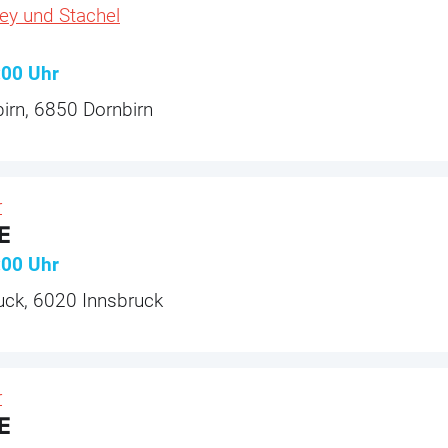
ey und Stachel
:00
Uhr
irn, 6850 Dornbirn
r
E
:00
Uhr
uck, 6020 Innsbruck
r
E