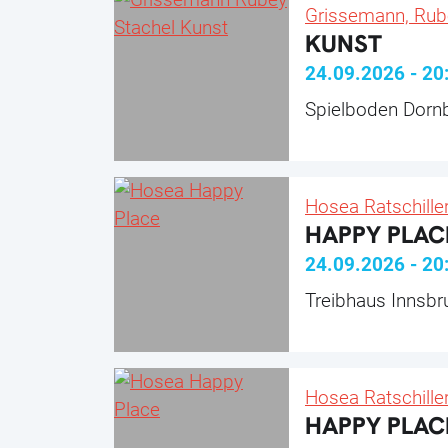
Grissemann, Rub
KUNST
24.09.2026
-
20
Spielboden Dornb
Hosea Ratschille
HAPPY PLAC
24.09.2026
-
20
Treibhaus Innsbr
Hosea Ratschille
HAPPY PLAC