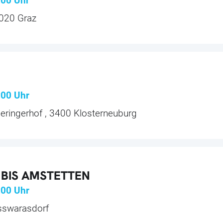
:00
Uhr
020 Graz
:00
Uhr
heringerhof , 3400 Klosterneuburg
 BIS AMSTETTEN
:00
Uhr
sswarasdorf