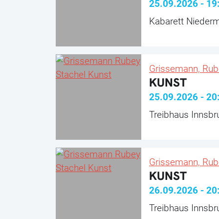
25.09.2026
-
19
Kabarett Niederm
Grissemann, Rub
KUNST
25.09.2026
-
20
Treibhaus Innsbr
Grissemann, Rub
KUNST
26.09.2026
-
20
Treibhaus Innsbr