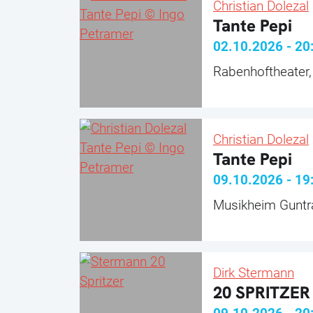
Christian Dolezal
Tante Pepi
02.10.2026
-
20
Rabenhoftheater
Christian Dolezal
Tante Pepi
09.10.2026
-
19
Musikheim Guntr
Dirk Stermann
20 SPRITZER