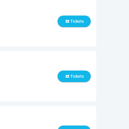
Tickets
local_activity
Tickets
local_activity