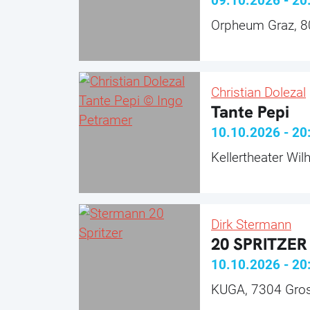
09.10.2026
-
20
Orpheum Graz, 8
Christian Dolezal
Tante Pepi
10.10.2026
-
20
Kellertheater Wil
Dirk Stermann
20 SPRITZER
10.10.2026
-
20
KUGA, 7304 Gro