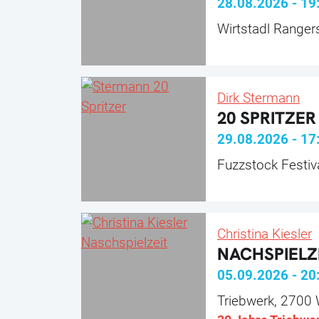
28.08.2026
-
19
Wirtstadl Ranger
Dirk Stermann
20 SPRITZER
29.08.2026
-
17
Fuzzstock Festiv
Christina Kiesler
NACHSPIELZ
05.09.2026
-
20
Triebwerk, 2700 