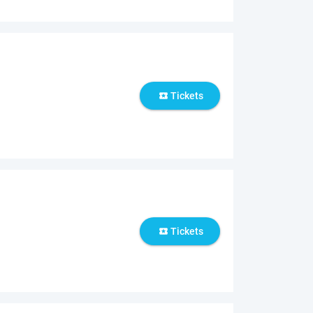
Tickets
local_activity
Tickets
local_activity