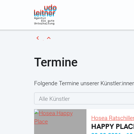
chevron_left
expand_less
Termine
Folgende Termine unserer Künstler:innen
Alle Künstler
Hosea Ratschille
HAPPY PLAC