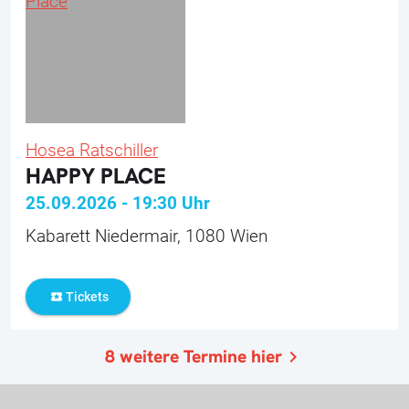
Hosea Ratschiller
HAPPY PLACE
25.09.2026
-
19:30
Uhr
Kabarett Niedermair, 1080 Wien
Tickets
local_activity
8
weitere Termine hier
navigate_next