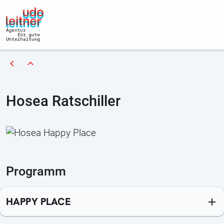
chevron_left
expand_less
Hosea Ratschiller
Programm
HAPPY PLACE