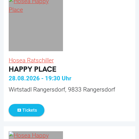
Hosea Ratschiller
HAPPY PLACE
28.08.2026
-
19:30
Uhr
Wirtstadl Rangersdorf, 9833 Rangersdorf
Tickets
local_activity