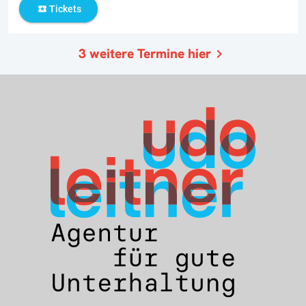
Tickets
local_activity
3
weitere Termine hier
navigate_next