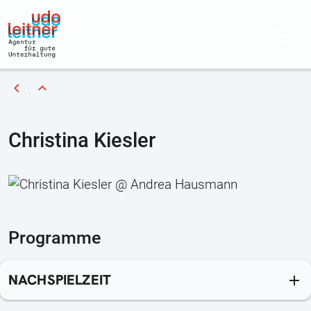
chevron_left
expand_less
Christina Kiesler
Programme
NACHSPIELZEIT